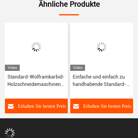
Ähnliche Produkte
Video
Video
Standard-Wolframkarbid-
Einfache und einfach zu
Holzschneidemaschinen
handhabende Standard-
passen zu den meisten
Carbid-
Holzschneidegeräten
Holzschneidmaschinen
leicht zu handhaben
für verschiedene Holze
s
Erhalten Sie besten Preis
Erhalten Sie besten Preis