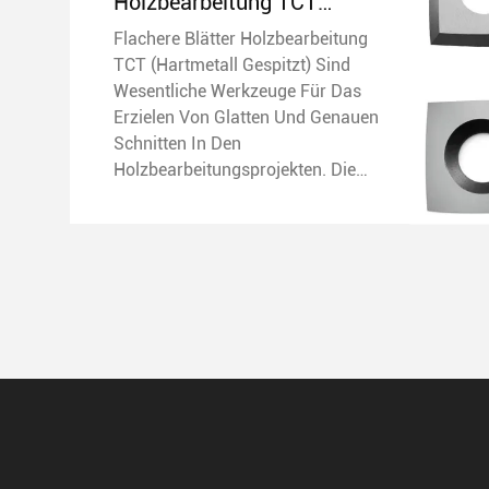
Holzbearbeitung TCT
(Hartmetall Gespitzt)
Flachere Blätter Holzbearbeitung
TCT (Hartmetall Gespitzt) Sind
Wesentliche Werkzeuge Für Das
Erzielen Von Glatten Und Genauen
Schnitten In Den
Holzbearbeitungsprojekten. Die
Blätter Sind Speziell Für Hobel
Bestimmt Und Außergewöhnliche
Haltbarkeit Und Schärfe Anbieten.
Die Größe Der Blätter Ist ...