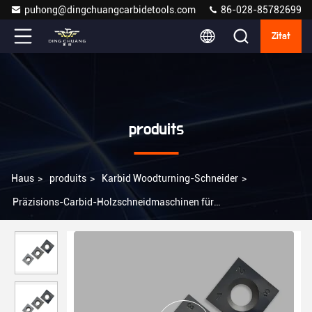
puhong@dingchuangcarbidetools.com
86-028-85782699
Zitat
produits
Haus
>
produits
>
Karbid Woodturning-Schneider
>
Präzisions-Carbid-Holzschneidmaschinen für
Holzschneidwerkzeuge