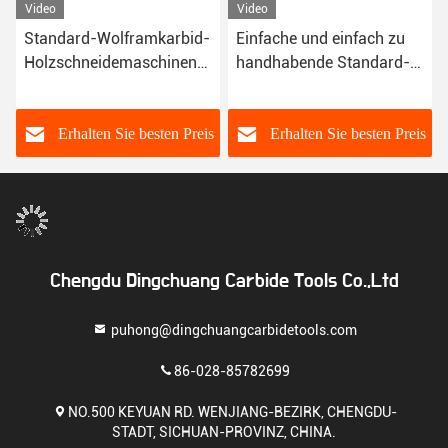
Video
Video
Standard-Wolframkarbid-
Einfache und einfach zu
Holzschneidemaschinen
handhabende Standard-
passen zu den meisten
Carbid-
Holzschneidegeräten
Holzschneidmaschinen
leicht zu handhaben
für verschiedene Holze
s
Erhalten Sie besten Preis
Erhalten Sie besten Preis
Chengdu Dingchuang Carbide Tools Co.,Ltd
puhong@dingchuangcarbidetools.com
86-028-85782699
NO.500 KEYUAN RD. WENJIANG-BEZIRK, CHENGDU-
STADT, SICHUAN-PROVINZ, CHINA.