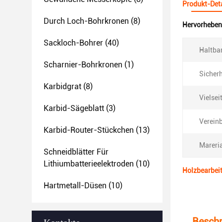
Produkt-Deta
Durch Loch-Bohrkronen
(8)
Hervorheben
Sackloch-Bohrer
(40)
Haltbar
Scharnier-Bohrkronen
(1)
Sicherh
Karbidgrat
(8)
Vielseit
Karbid-Sägeblatt
(3)
Vereinb
Karbid-Router-Stückchen
(13)
Mareria
Schneidblätter Für
Lithiumbatterieelektroden
(10)
Holzbearbei
Hartmetall-Düsen
(10)
Beschr