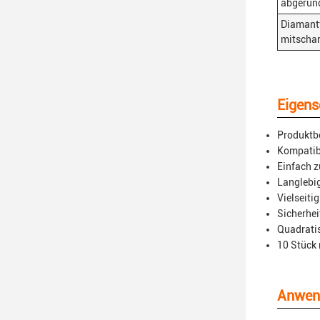
abgerund
Diamant
mit
schar
Eigens
Produktb
Kompatibi
Einfach z
Langlebig
Vielseiti
Sicherhei
Quadrati
10 Stück
Anwen