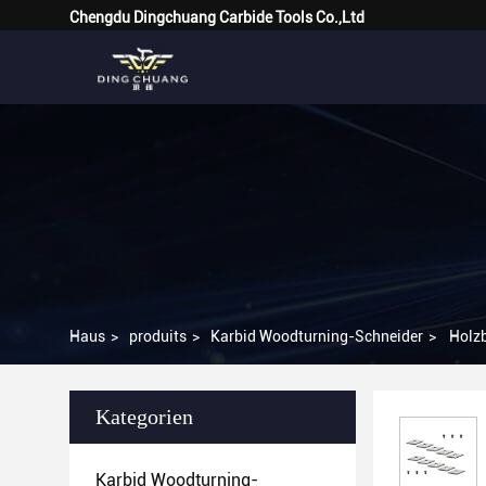
Chengdu Dingchuang Carbide Tools Co.,Ltd
Haus
>
produits
>
Karbid Woodturning-Schneider
>
Holzb
Kategorien
Karbid Woodturning-