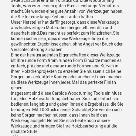
Jede Schachtel enthält 10 Stück Carbide Woodturning
Tools, was es zu einem guten Preis-Leistungs-Verhältnis
macht.Sie werden eine gute Anzahl von Werkzeugen haben,
die Sie für eine lange Zeit am Laufen halten.
Unser Hersteller hat dafür gesorgt, dass diese Werkzeuge
aus hochwertigen Materialien hergestellt werden und
dauerhaft sind.Das macht es perfekt zum Holzdrehen.Sie
können sicher sein, dass diese Werkzeuge Ihnen die
gewünschten Ergebnisse geben, ohne Angst vor Bruch oder
Verschlechterung zu haben.
Eine der herausragenden Eigenschaften dieser Werkzeuge
ist ihre runde Form.9mm runden Form Einsätze machen es
einfach, präzise und genaue runde Formen und Kurven in
Ihren Holzdrehprojekten zu erstellenSie müssen sich keine
Sorgen um zerklüftete Kanten oder unebene Linien machen,
da diese Werkzeuge Ihnen jedes Mal das perfekte Finish
geben.
Insgesamt sind diese Carbide Woodturning Tools ein Muss
für jeden Holzbearbeitungsliebhaber. Sie sind einfach zu
bedienen, langlebig und geben Ihnen die Ergebnisse, die Sie
benötigen. Mit 10 Stück in einer Schachtel,Sie werden sich
keine Sorgen machen müssen, dass Ihnen bald das
Werkzeug ausgeht.Holen Sie sich heute noch unsere
Werkzeuge und bringen Sie Ihre Holzbearbeitung auf die
nächste Stufe!