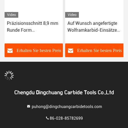
Video
Video
Präzisionsschnitt 8,9 mm
Auf Wunsch angefertigte
Runde Form
Wolframkarbid-Einsätze
Wolframkarbid Einsätze
für
Holzschmiedeinrichtungen
s
Erhalten Sie besten Preis
Erhalten Sie besten Preis
Chengdu Dingchuang Carbide Tools Co.,Ltd
puhong@dingchuangcarbidetools.com
86-028-85782699