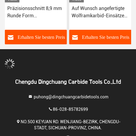
Präzisionsschnitt 8,9 mm
Auf Wunsch angefertigte
Runde Form
Wolframkarbid-Einsätze
Wolframkarbid Einsätze
für
Holzschmiedeinrichtungen
s
Erhalten Sie besten Preis
Erhalten Sie besten Preis
Chengdu Dingchuang Carbide Tools Co.,Ltd
puhong@dingchuangcarbidetools.com
86-028-85782699
NO.500 KEYUAN RD. WENJIANG-BEZIRK, CHENGDU-
STADT, SICHUAN-PROVINZ, CHINA.