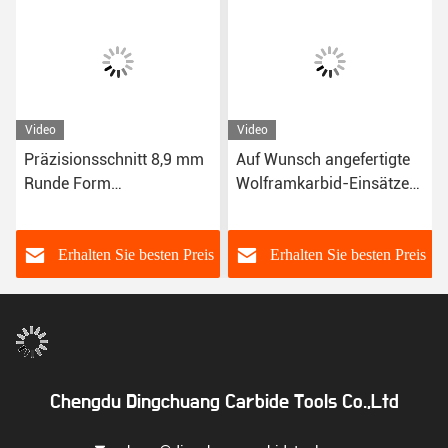
Video
Video
Präzisionsschnitt 8,9 mm
Auf Wunsch angefertigte
Runde Form
Wolframkarbid-Einsätze
Wolframkarbid Einsätze
für
Holzschmiedeinrichtungen
s
Erhalten Sie besten Preis
Erhalten Sie besten Preis
Chengdu Dingchuang Carbide Tools Co.,Ltd